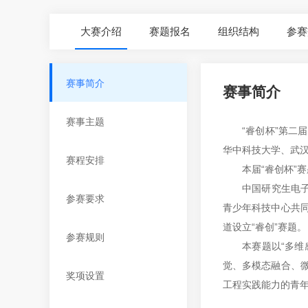
大赛介绍
赛题报名
组织结构
参赛
赛事简介
赛事简介
赛事主题
“睿创杯”第二届高
华中科技大学、武
赛程安排
本届“睿创杯”赛
中国研究生电子设
参赛要求
青少年科技中心共
道设立“睿创”赛题。
参赛规则
本赛题以“多维感
觉、多模态融合、
奖项设置
工程实践能力的青