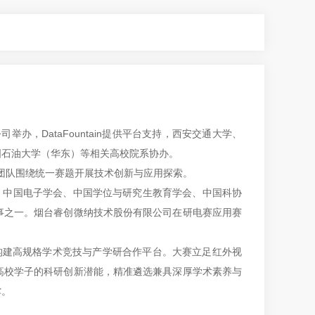
，DataFountain提供平台支持，西安交通大学、
国石油大学（华东）等相关高校院系协办。
团队围绕统一赛题开展技术创新与应用探索。
，中国电子学会、中国学位与研究生教育学会、中国科协
事之一。烟台睿创微纳技术股份有限公司在研电赛应用赛
构建高规格学术竞技与产学研合作平台。大赛立足红外视
高校学子的科研创新潜能，精准遴选兼具深厚学术素养与
撑。