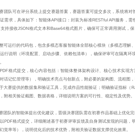
赛团队可在评分系统上提交赛题答案，赛题答案可提交多次，系统将对答
需求，具体如下：智能体API接口：封装为标准RESTful API服务，需
支持接收JSON格式文本和Base64格式图片，确保可正常调用测试
可运行的代码包，包含多模态客服智能体全部核心模块（多模态理解、
运行说明（环境配置、启动步骤、依赖包清单），确保评审可在隔离环境
。
DF格式提交，核心内容包括：智能体整体架构设计、核心技术实现方
对话记忆管理等），明确技术亮点与创新点，附必要的架构图、流程图，
大赛提供的数据集和验证工具，完成作品性能验证；明确验证指标（R
，附相关验证截图、数据表格，详细说明方案的可行性、稳定性及优势。
团队的智能体提出优化建议，晋级决赛团队需在初赛作品基础上优化完
以PDF格式提交，详细阐述基于初赛评审反馈及自身测试发现的问题，
幻觉率等），说明优化后的技术优势，附相关验证数据支撑优化效果。