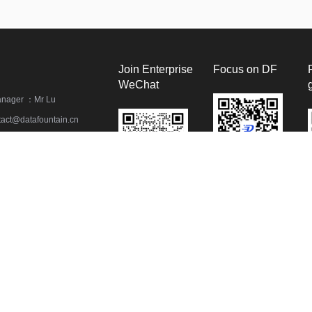
Join Enterprise
Focus on DF
WeChat
anager ：Mr Lu
act@datafountain.cn
) 62381637 / 82249592
国家电网
中国气象局
航天科工集团
鹏城实验室
腾讯
京东
平安产险
清华大学
Fountain. All Right Reserved 清研兰亭 版权所有 |
京ICP备2024092277号-3
京