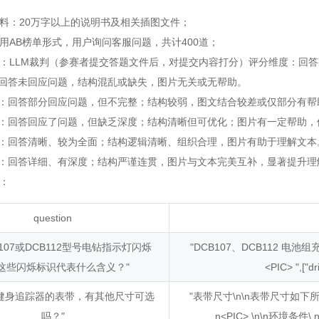
：20万字以上的说明书及相关插图文件；
B榜单形式，用户询问客服问题，共计400道；
LLM裁判（参赛者提交答题文件后，对提交内容打分）评分维度：回答
回答未回应问题，结构混乱或缺失，图片无关或无帮助。
：回答部分回应问题，但不完整；结构较弱，图文结合较差或仅部分有帮
：回答回应了问题，但缺乏深度；结构清晰但可优化；图片有一定帮助，
：回答清晰、较为全面；结构逻辑清晰、组织合理，图片有助于理解文本
：回答详细、有深度；结构严谨连贯，图片与文本完美互补，显著提升理
：
question
B107或DCB112型号电钻指示灯闪烁
"DCB107、DCB112 电池组
这些闪烁标识代表什么含义？"
<PIC> ",["dri
健身追踪器的表带，有其他尺寸可选
"表带尺寸\n\n表带尺寸如
吗？"
n<PIC> \n\n环境条件\ n<P