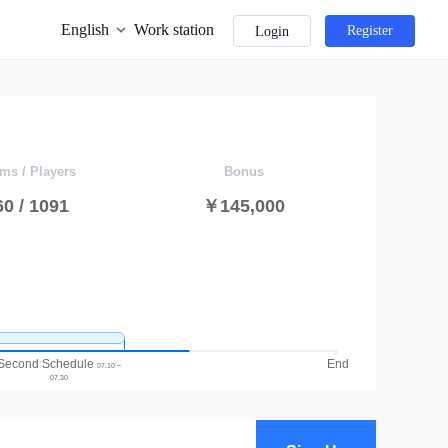
English
Work station
Register
Login
ms / Players
Bonus
60 / 1091
￥145,000
Second Schedule
End
07.10 ~
07.30