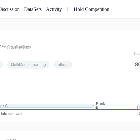
Discussion
DataSets
Activity
Hold Competition
子学会&睿创微纳
Tea
8
MultiModal Learning
others
Rank
nk A
B
edule
03.22 ~ 06.20