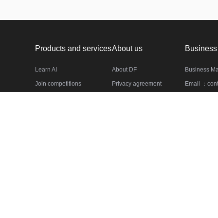
Products and services
About us
Business
Learn AI
About DF
Business M
Join competitions
Privacy agreement
Email ：cont
Datasets
Service agreement
Phone：(010
Community
Questions
合作伙伴
中国计算机学会
北京市经信局
国家电投
OPPO
华为
蚂蚁金服
Copyright © 2020 Data