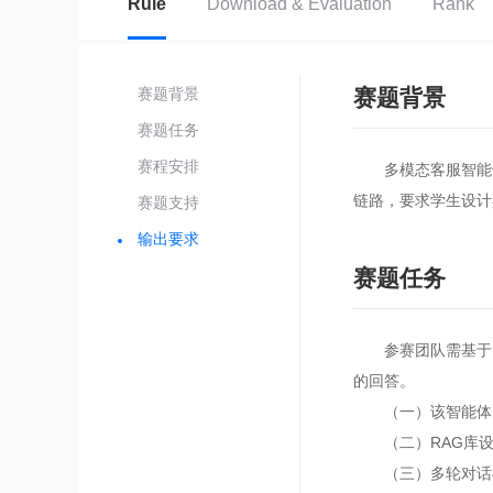
Rule
Download & Evaluation
Rank
赛题背景
赛题背景
赛题任务
赛程安排
多模态客服智能体是
链路，要求学生设计
赛题支持
输出要求
赛题任务
参赛团队需基于举
的回答。
（一）该智能体需
（二）RAG库设
（三）多轮对话与