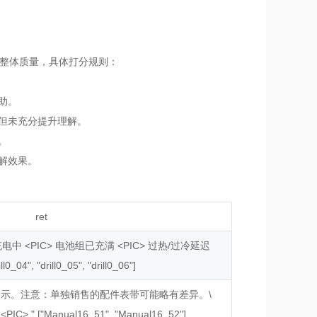
整体质量，具体打分规则：
助。
但未充分提升理解。
。
解效果。
ret
充电中 <PIC> 电池组已充满 <PIC> 过热/过冷延迟
ll0_04", "drill0_05", "drill0_06"]
下所示。注意：单独销售的配件表带可能略有差异。\
IC> ",["Manual16_51", "Manual16_52"]