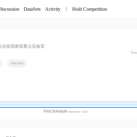
Discussion
DataSets
Activity
Hold Competition
与决策国家级重点实验室
Tea
Internet
First Schedule
2024.12.04 ~ 01.20