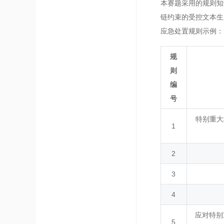
本赛题采用的规则知
链约束的受控文本生
应急处置规则示例：
规
则
编
号
特别重大
1
2
3
4
应对特别
5